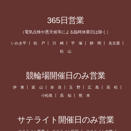
365日営業
（電気点検や悪天候等による臨時休業日は除く）
いわき平
松 戸
川 崎
平 塚
静 岡
名古屋
松 山
競輪場開催日のみ営業
伊 東
富 山
奈 良
玉 野
広 島
高 松
小松島
高 知
熊 本
サテライト開催日のみ営業