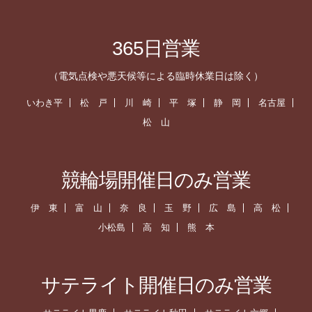
365日営業
（電気点検や悪天候等による臨時休業日は除く）
いわき平
松 戸
川 崎
平 塚
静 岡
名古屋
松 山
競輪場開催日のみ営業
伊 東
富 山
奈 良
玉 野
広 島
高 松
小松島
高 知
熊 本
サテライト開催日のみ営業