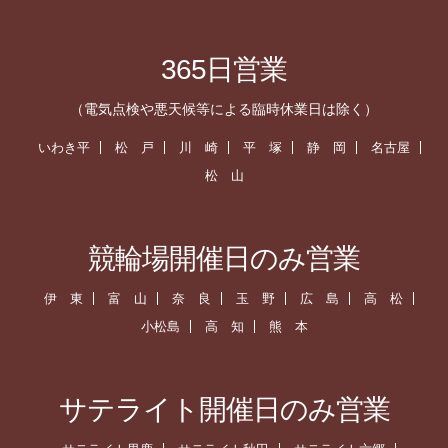
365日営業
（電気点検や悪天候等による臨時休業日は除く）
いわき平
松 戸
川 崎
平 塚
静 岡
名古屋
松 山
競輪場開催日のみ営業
伊 東
富 山
奈 良
玉 野
広 島
高 松
小松島
高 知
熊 本
サテライト開催日のみ営業