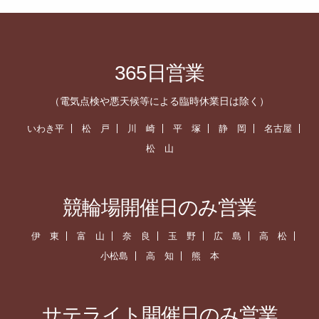
365日営業
（電気点検や悪天候等による臨時休業日は除く）
いわき平
松 戸
川 崎
平 塚
静 岡
名古屋
松 山
競輪場開催日のみ営業
伊 東
富 山
奈 良
玉 野
広 島
高 松
小松島
高 知
熊 本
サテライト開催日のみ営業