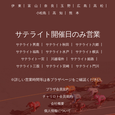
伊 東
富 山
奈 良
玉 野
広 島
高 松
小松島
高 知
熊 本
サテライト開催日のみ営業
サテライト男鹿
サテライト秋田
サテライト六郷
サテライト福島
サテライト水戸
サテライト横浜
サテライト一宮
川越場外
サテライト姫路
サテライト三股
サテライト宮崎
サテライト門川
※詳しい営業時間等は各プラザページをご確認ください。
プラザ会員規約
チャリロト会員規約
会社概要
個人情報について