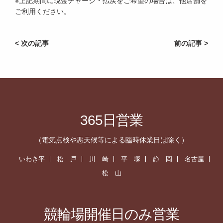
※上記期間に現金チャージ・払戻をご希望の場合は、他店舗を
ご利用ください。
< 次の記事
前の記事 >
365日営業
（電気点検や悪天候等による臨時休業日は除く）
いわき平
松 戸
川 崎
平 塚
静 岡
名古屋
松 山
競輪場開催日のみ営業