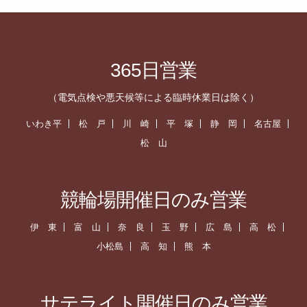
365日営業
（電気点検や悪天候等による臨時休業日は除く）
いわき平
松 戸
川 崎
平 塚
静 岡
名古屋
松 山
競輪場開催日のみ営業
伊 東
富 山
奈 良
玉 野
広 島
高 松
小松島
高 知
熊 本
サテライト開催日のみ営業