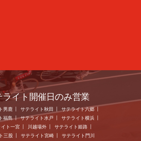
テライト開催日のみ営業
ト男鹿
サテライト秋田
サテライト六郷
ト福島
サテライト水戸
サテライト横浜
ライト一宮
川越場外
サテライト姫路
ト三股
サテライト宮崎
サテライト門川