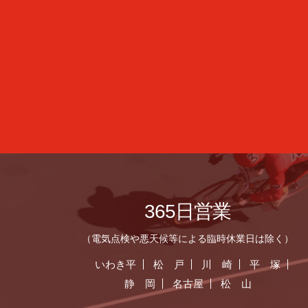
365日営業
（電気点検や悪天候等による臨時休業日は除く）
いわき平
松 戸
川 崎
平 塚
静 岡
名古屋
松 山