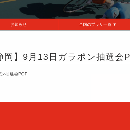
お知らせ
全国の
プラザ一覧 ▼
静岡】9月13日ガラポン抽選会P
ポン抽選会POP