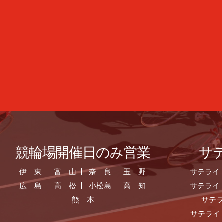
競輪場開催日のみ営業
サ
伊 東
富 山
奈 良
玉 野
サテライ
広 島
高 松
小松島
高 知
サテライ
熊 本
サテ
サテライ