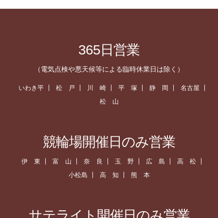
365日営業
（電気点検や悪天候等による臨時休業日は除く）
いわき平
松 戸
川 崎
平 塚
静 岡
名古屋
松 山
競輪場開催日のみ営業
伊 東
富 山
奈 良
玉 野
広 島
高 松
小松島
高 知
熊 本
サテライト開催日のみ営業