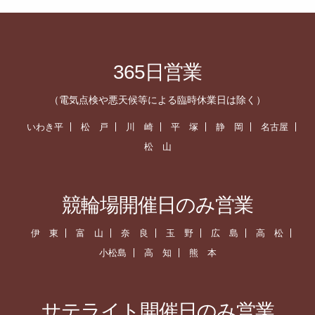
365日営業
（電気点検や悪天候等による臨時休業日は除く）
いわき平
松 戸
川 崎
平 塚
静 岡
名古屋
松 山
競輪場開催日のみ営業
伊 東
富 山
奈 良
玉 野
広 島
高 松
小松島
高 知
熊 本
サテライト開催日のみ営業