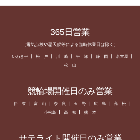
365日営業
（電気点検や悪天候等による臨時休業日は除く）
いわき平
松 戸
川 崎
平 塚
静 岡
名古屋
松 山
競輪場開催日のみ営業
伊 東
富 山
奈 良
玉 野
広 島
高 松
小松島
高 知
熊 本
サテライト開催日のみ営業