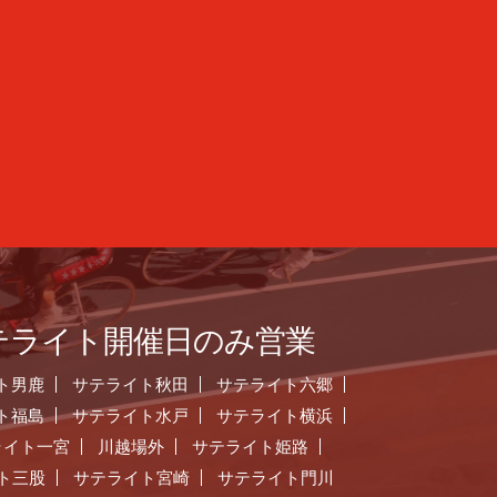
テライト開催日のみ営業
ト男鹿
サテライト秋田
サテライト六郷
ト福島
サテライト水戸
サテライト横浜
ライト一宮
川越場外
サテライト姫路
ト三股
サテライト宮崎
サテライト門川