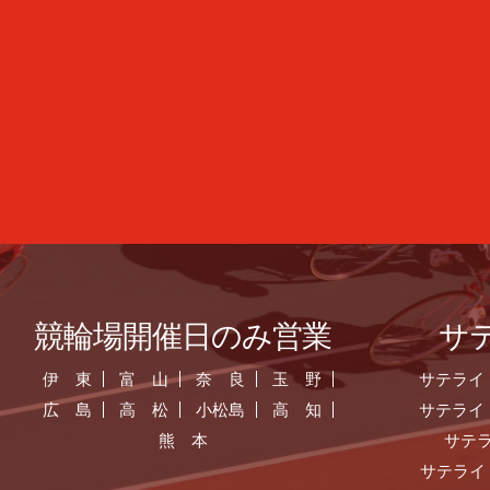
競輪場開催日のみ営業
サ
伊 東
富 山
奈 良
玉 野
サテライ
広 島
高 松
小松島
高 知
サテライ
熊 本
サテ
サテライ