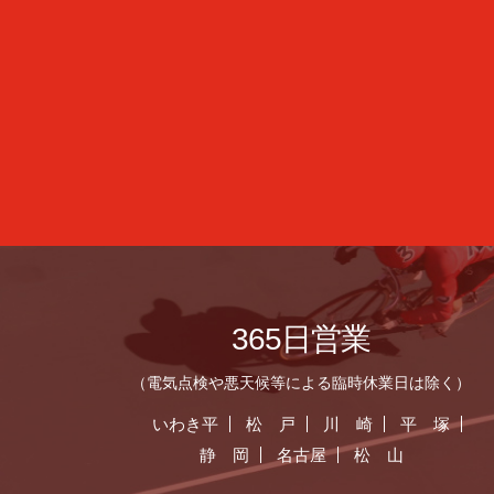
365日営業
（電気点検や悪天候等による臨時休業日は除く）
いわき平
松 戸
川 崎
平 塚
静 岡
名古屋
松 山