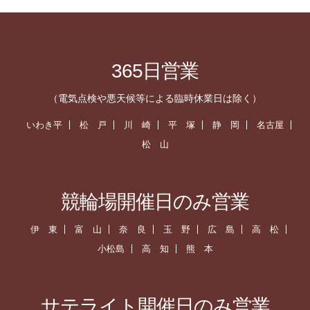
365日営業
（電気点検や悪天候等による臨時休業日は除く）
いわき平
松 戸
川 崎
平 塚
静 岡
名古屋
松 山
競輪場開催日のみ営業
伊 東
富 山
奈 良
玉 野
広 島
高 松
小松島
高 知
熊 本
サテライト開催日のみ営業