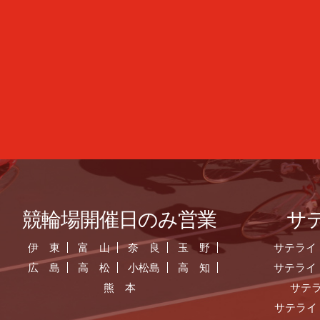
競輪場開催日のみ営業
サ
伊 東
富 山
奈 良
玉 野
サテライ
広 島
高 松
小松島
高 知
サテライ
熊 本
サテ
サテライ