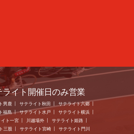
テライト開催日のみ営業
ト男鹿
サテライト秋田
サテライト六郷
ト福島
サテライト水戸
サテライト横浜
ライト一宮
川越場外
サテライト姫路
ト三股
サテライト宮崎
サテライト門川