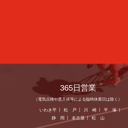
365日営業
（電気点検や悪天候等による臨時休業日は除く）
いわき平
松 戸
川 崎
平 塚
静 岡
名古屋
松 山