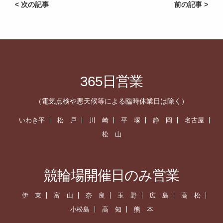
< 次の記事
前の記事 >
365日営業
（電気点検や悪天候等による臨時休業日は除く）
いわき平
松 戸
川 崎
平 塚
静 岡
名古屋
松 山
競輪場開催日のみ営業
伊 東
富 山
奈 良
玉 野
広 島
高 松
小松島
高 知
熊 本