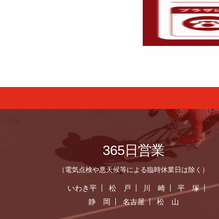
365日営業
（電気点検や悪天候等による臨時休業日は除く）
いわき平
松 戸
川 崎
平 塚
静 岡
名古屋
松 山