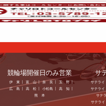
競輪場開催日のみ営業
サ
伊 東
富 山
奈 良
玉 野
サテライ
広 島
高 松
小松島
高 知
サテライ
熊 本
サテ
サテライ