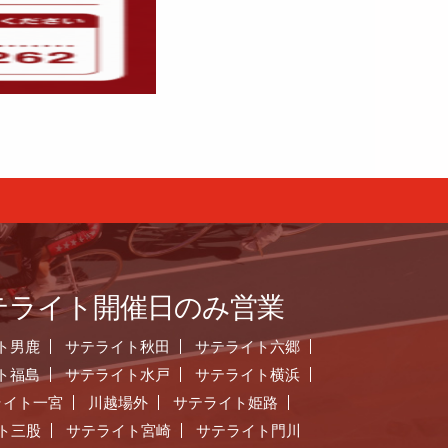
テライト開催日のみ営業
ト男鹿
サテライト秋田
サテライト六郷
ト福島
サテライト水戸
サテライト横浜
ライト一宮
川越場外
サテライト姫路
ト三股
サテライト宮崎
サテライト門川