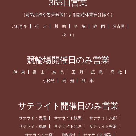
365日営業
（電気点検や悪天候等による臨時休業日は除く）
いわき平
松 戸
川 崎
平 塚
静 岡
名古屋
松 山
競輪場開催日のみ営業
伊 東
富 山
奈 良
玉 野
広 島
高 松
小松島
高 知
熊 本
サテライト開催日のみ営業
サテライト男鹿
サテライト秋田
サテライト六郷
サテライト福島
サテライト水戸
サテライト横浜
サテライト一宮
川越場外
サテライト姫路