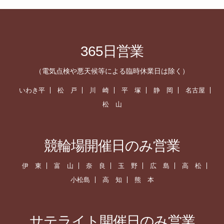
365日営業
（電気点検や悪天候等による臨時休業日は除く）
いわき平
松 戸
川 崎
平 塚
静 岡
名古屋
松 山
競輪場開催日のみ営業
伊 東
富 山
奈 良
玉 野
広 島
高 松
小松島
高 知
熊 本
サテライト開催日のみ営業