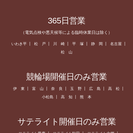
365日営業
（電気点検や悪天候等による臨時休業日は除く）
いわき平
松 戸
川 崎
平 塚
静 岡
名古屋
松 山
競輪場開催日のみ営業
伊 東
富 山
奈 良
玉 野
広 島
高 松
小松島
高 知
熊 本
サテライト開催日のみ営業