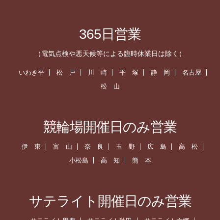
365日営業
（電気点検や悪天候等による臨時休業日は除く）
いわき平
松 戸
川 崎
平 塚
静 岡
名古屋
松 山
競輪場開催日のみ営業
伊 東
富 山
奈 良
玉 野
広 島
高 松
小松島
高 知
熊 本
サテライト開催日のみ営業