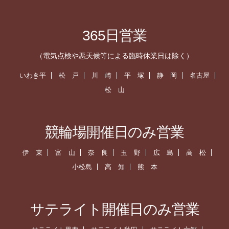
365日営業
（電気点検や悪天候等による臨時休業日は除く）
いわき平
松 戸
川 崎
平 塚
静 岡
名古屋
松 山
競輪場開催日のみ営業
伊 東
富 山
奈 良
玉 野
広 島
高 松
小松島
高 知
熊 本
サテライト開催日のみ営業