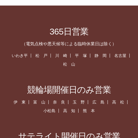
365日営業
（電気点検や悪天候等による臨時休業日は除く）
いわき平
松 戸
川 崎
平 塚
静 岡
名古屋
松 山
競輪場開催日のみ営業
伊 東
富 山
奈 良
玉 野
広 島
高 松
小松島
高 知
熊 本
サテライト開催日のみ営業