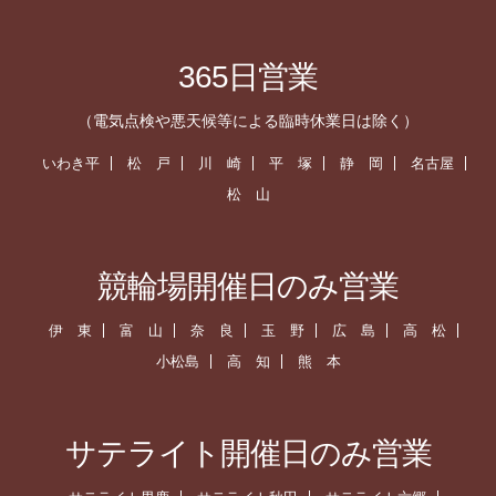
365日営業
（電気点検や悪天候等による臨時休業日は除く）
いわき平
松 戸
川 崎
平 塚
静 岡
名古屋
松 山
競輪場開催日のみ営業
伊 東
富 山
奈 良
玉 野
広 島
高 松
小松島
高 知
熊 本
サテライト開催日のみ営業