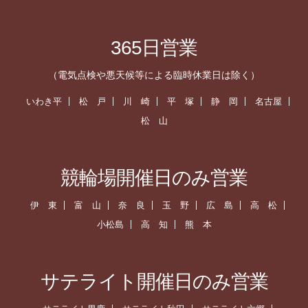
365日営業
（電気点検や悪天候等による臨時休業日は除く）
いわき平
松 戸
川 崎
平 塚
静 岡
名古屋
松 山
競輪場開催日のみ営業
伊 東
富 山
奈 良
玉 野
広 島
高 松
小松島
高 知
熊 本
サテライト開催日のみ営業