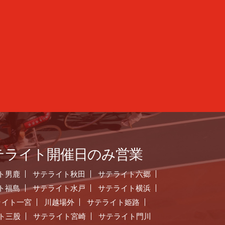
テライト開催日のみ営業
ト男鹿
サテライト秋田
サテライト六郷
ト福島
サテライト水戸
サテライト横浜
ライト一宮
川越場外
サテライト姫路
ト三股
サテライト宮崎
サテライト門川