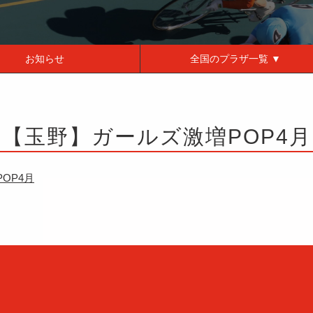
お知らせ
全国の
プラザ一覧 ▼
【玉野】ガールズ激増POP4月
OP4月