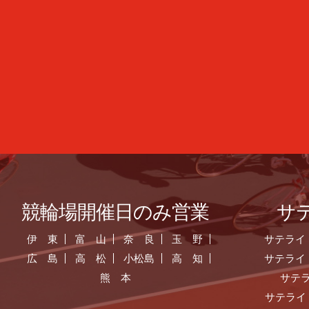
競輪場開催日のみ営業
サ
伊 東
富 山
奈 良
玉 野
サテライ
広 島
高 松
小松島
高 知
サテライ
熊 本
サテ
サテライ