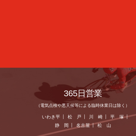
365日営業
（電気点検や悪天候等による臨時休業日は除く）
いわき平
松 戸
川 崎
平 塚
静 岡
名古屋
松 山