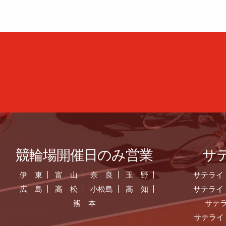
競輪場開催日のみ営業
サ
伊 東
富 山
奈 良
玉 野
サテライ
広 島
高 松
小松島
高 知
サテライ
熊 本
サテ
サテライ