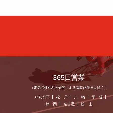
365日営業
（電気点検や悪天候等による臨時休業日は除く）
いわき平
松 戸
川 崎
平 塚
静 岡
名古屋
松 山