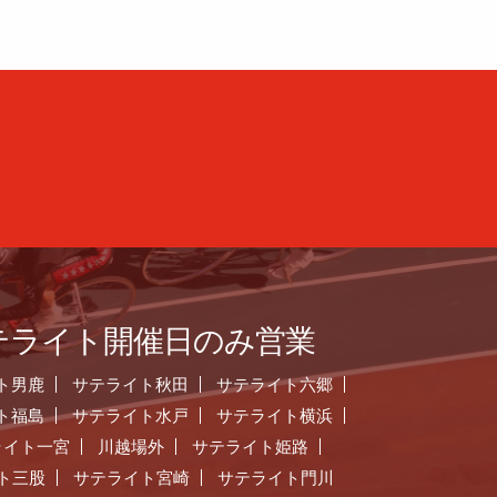
テライト開催日のみ営業
ト男鹿
サテライト秋田
サテライト六郷
ト福島
サテライト水戸
サテライト横浜
ライト一宮
川越場外
サテライト姫路
ト三股
サテライト宮崎
サテライト門川