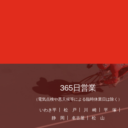
365日営業
（電気点検や悪天候等による臨時休業日は除く）
いわき平
松 戸
川 崎
平 塚
静 岡
名古屋
松 山