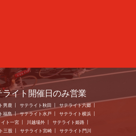
テライト開催日のみ営業
ト男鹿
サテライト秋田
サテライト六郷
ト福島
サテライト水戸
サテライト横浜
ライト一宮
川越場外
サテライト姫路
ト三股
サテライト宮崎
サテライト門川