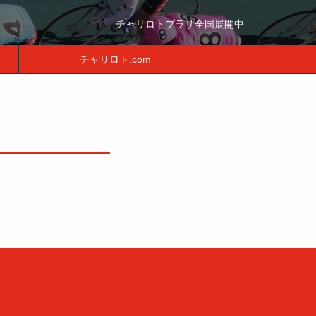
チャリロトプラザ全国展開中
チャリロト.com
月