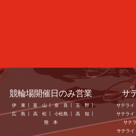
競輪場開催日のみ営業
サ
伊 東
富 山
奈 良
玉 野
サテライ
広 島
高 松
小松島
高 知
サテライ
熊 本
サテ
サテライ