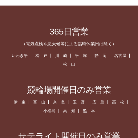
365日営業
（電気点検や悪天候等による臨時休業日は除く）
いわき平
松 戸
川 崎
平 塚
静 岡
名古屋
松 山
競輪場開催日のみ営業
伊 東
富 山
奈 良
玉 野
広 島
高 松
小松島
高 知
熊 本
サテライト開催日のみ営業