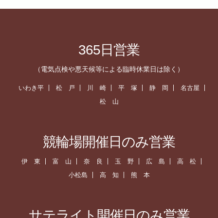
365日営業
（電気点検や悪天候等による臨時休業日は除く）
いわき平
松 戸
川 崎
平 塚
静 岡
名古屋
松 山
競輪場開催日のみ営業
伊 東
富 山
奈 良
玉 野
広 島
高 松
小松島
高 知
熊 本
サテライト開催日のみ営業