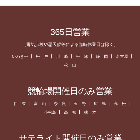
365日営業
（電気点検や悪天候等による臨時休業日は除く）
いわき平
松 戸
川 崎
平 塚
静 岡
名古屋
松 山
競輪場開催日のみ営業
伊 東
富 山
奈 良
玉 野
広 島
高 松
小松島
高 知
熊 本
サテライト開催日のみ営業