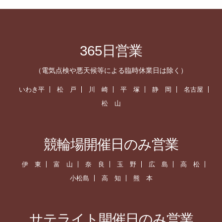
365日営業
（電気点検や悪天候等による臨時休業日は除く）
いわき平
松 戸
川 崎
平 塚
静 岡
名古屋
松 山
競輪場開催日のみ営業
伊 東
富 山
奈 良
玉 野
広 島
高 松
小松島
高 知
熊 本
サテライト開催日のみ営業