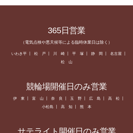
365日営業
（電気点検や悪天候等による臨時休業日は除く）
いわき平
松 戸
川 崎
平 塚
静 岡
名古屋
松 山
競輪場開催日のみ営業
伊 東
富 山
奈 良
玉 野
広 島
高 松
小松島
高 知
熊 本
サテライト開催日のみ営業