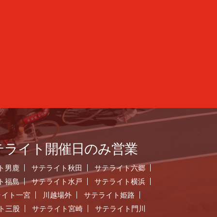
テライト開催日のみ営業
ト男鹿
サテライト秋田
サテライト六郷
ト福島
サテライト水戸
サテライト横浜
ライト一宮
川越場外
サテライト姫路
ト三股
サテライト宮崎
サテライト門川