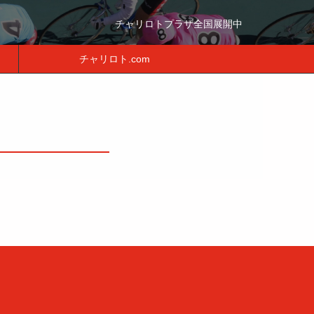
チャリロトプラザ全国展開中
チャリロト.com
月