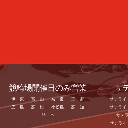
競輪場開催日のみ営業
サ
伊 東
富 山
奈 良
玉 野
サテライ
広 島
高 松
小松島
高 知
サテライ
熊 本
サテ
サテライ