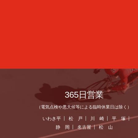
365日営業
（電気点検や悪天候等による臨時休業日は除く）
いわき平
松 戸
川 崎
平 塚
静 岡
名古屋
松 山