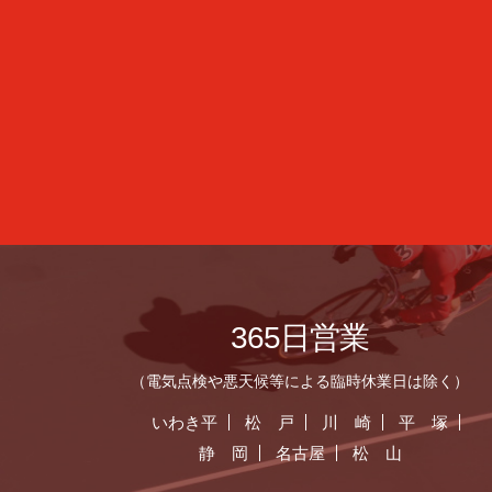
365日営業
（電気点検や悪天候等による臨時休業日は除く）
いわき平
松 戸
川 崎
平 塚
静 岡
名古屋
松 山