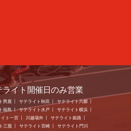
テライト開催日のみ営業
ト男鹿
サテライト秋田
サテライト六郷
ト福島
サテライト水戸
サテライト横浜
ライト一宮
川越場外
サテライト姫路
ト三股
サテライト宮崎
サテライト門川