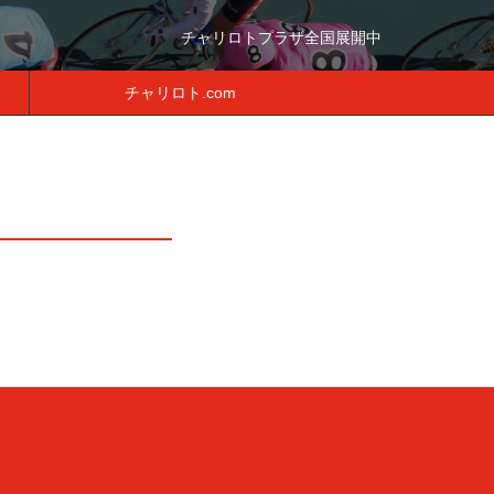
チャリロトプラザ全国展開中
チャリロト.com
月