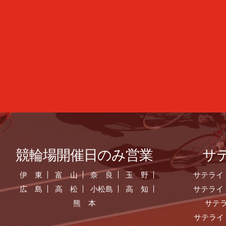
競輪場開催日のみ営業
サ
伊 東
富 山
奈 良
玉 野
サテライ
広 島
高 松
小松島
高 知
サテライ
熊 本
サテ
サテライ