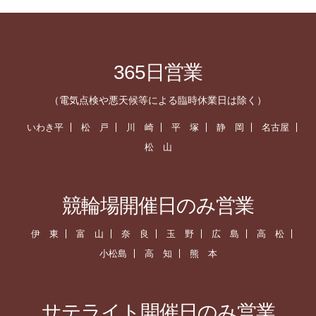
365日営業
（電気点検や悪天候等による臨時休業日は除く）
いわき平
松 戸
川 崎
平 塚
静 岡
名古屋
松 山
競輪場開催日のみ営業
伊 東
富 山
奈 良
玉 野
広 島
高 松
小松島
高 知
熊 本
サテライト開催日のみ営業