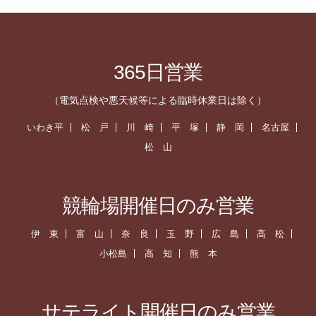
365日営業
（電気点検や悪天候等による臨時休業日は除く）
いわき平
松 戸
川 崎
平 塚
静 岡
名古屋
松 山
競輪場開催日のみ営業
伊 東
富 山
奈 良
玉 野
広 島
高 松
小松島
高 知
熊 本
サテライト開催日のみ営業