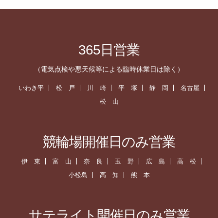
365日営業
（電気点検や悪天候等による臨時休業日は除く）
いわき平
松 戸
川 崎
平 塚
静 岡
名古屋
松 山
競輪場開催日のみ営業
伊 東
富 山
奈 良
玉 野
広 島
高 松
小松島
高 知
熊 本
サテライト開催日のみ営業