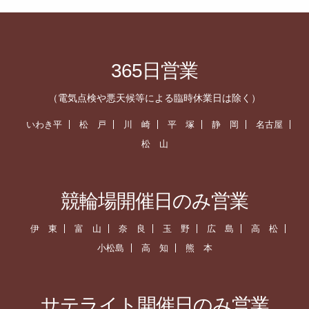
365日営業
（電気点検や悪天候等による臨時休業日は除く）
いわき平
松 戸
川 崎
平 塚
静 岡
名古屋
松 山
競輪場開催日のみ営業
伊 東
富 山
奈 良
玉 野
広 島
高 松
小松島
高 知
熊 本
サテライト開催日のみ営業