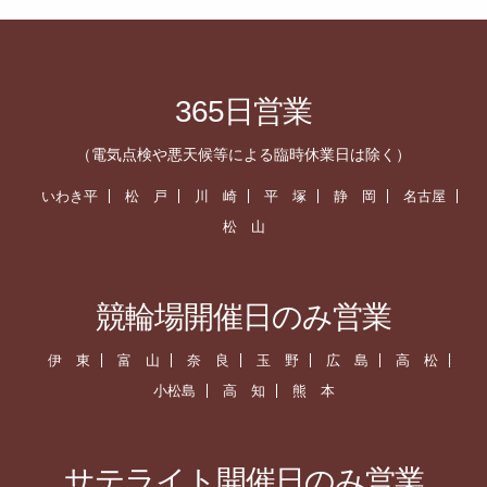
365日営業
（電気点検や悪天候等による臨時休業日は除く）
いわき平
松 戸
川 崎
平 塚
静 岡
名古屋
松 山
競輪場開催日のみ営業
伊 東
富 山
奈 良
玉 野
広 島
高 松
小松島
高 知
熊 本
サテライト開催日のみ営業