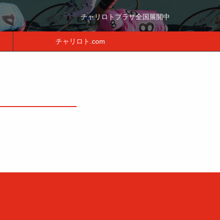
チャリロトプラザ全国展開中
チャリロト.com
月