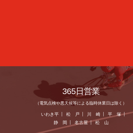
365日営業
（電気点検や悪天候等による臨時休業日は除く）
いわき平
松 戸
川 崎
平 塚
静 岡
名古屋
松 山