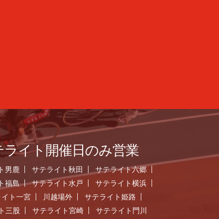
テライト開催日のみ営業
ト男鹿
サテライト秋田
サテライト六郷
ト福島
サテライト水戸
サテライト横浜
ライト一宮
川越場外
サテライト姫路
ト三股
サテライト宮崎
サテライト門川