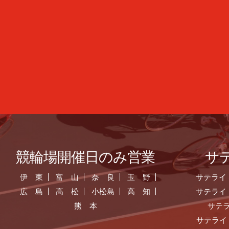
競輪場開催日のみ営業
サ
伊 東
富 山
奈 良
玉 野
サテライ
広 島
高 松
小松島
高 知
サテライ
熊 本
サテ
サテライ