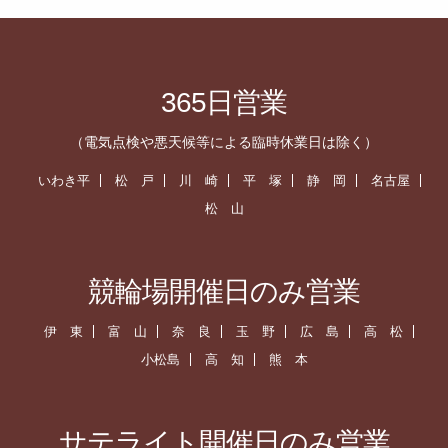
365日営業
（電気点検や悪天候等による臨時休業日は除く）
いわき平
松 戸
川 崎
平 塚
静 岡
名古屋
松 山
競輪場開催日のみ営業
伊 東
富 山
奈 良
玉 野
広 島
高 松
小松島
高 知
熊 本
サテライト開催日のみ営業