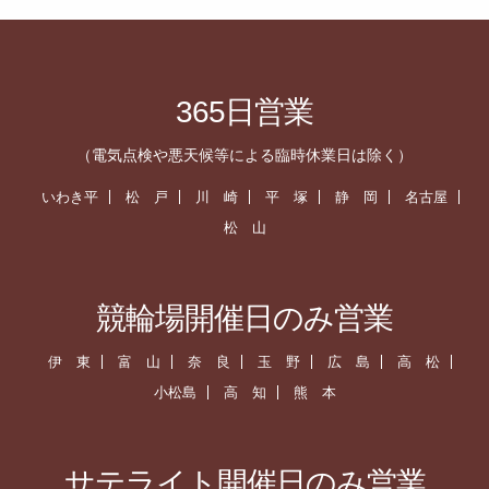
365日営業
（電気点検や悪天候等による臨時休業日は除く）
いわき平
松 戸
川 崎
平 塚
静 岡
名古屋
松 山
競輪場開催日のみ営業
伊 東
富 山
奈 良
玉 野
広 島
高 松
小松島
高 知
熊 本
サテライト開催日のみ営業