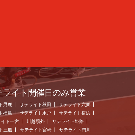
テライト開催日のみ営業
ト男鹿
サテライト秋田
サテライト六郷
ト福島
サテライト水戸
サテライト横浜
ライト一宮
川越場外
サテライト姫路
ト三股
サテライト宮崎
サテライト門川