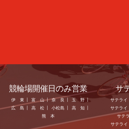
競輪場開催日のみ営業
サ
伊 東
富 山
奈 良
玉 野
サテライ
広 島
高 松
小松島
高 知
サテライ
熊 本
サテ
サテライ