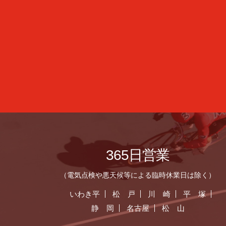
365日営業
（電気点検や悪天候等による臨時休業日は除く）
いわき平
松 戸
川 崎
平 塚
静 岡
名古屋
松 山