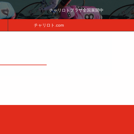
チャリロトプラザ全国展開中
チャリロト.com
月