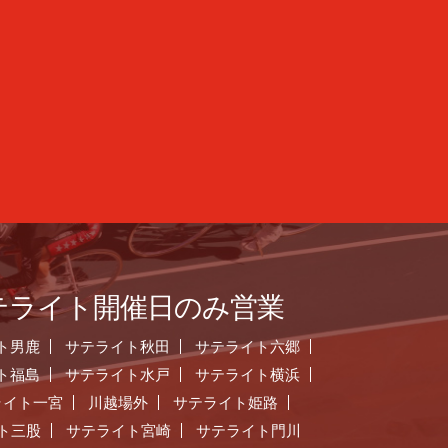
テライト開催日のみ営業
ト男鹿
サテライト秋田
サテライト六郷
ト福島
サテライト水戸
サテライト横浜
ライト一宮
川越場外
サテライト姫路
ト三股
サテライト宮崎
サテライト門川