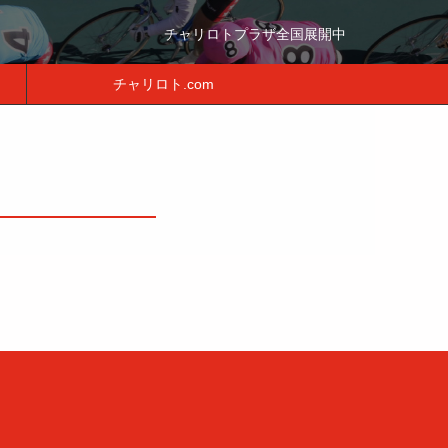
チャリロトプラザ全国展開中
チャリロト.com
月