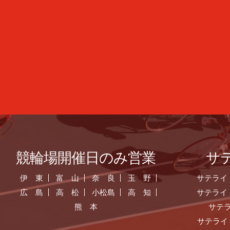
競輪場開催日のみ営業
サ
伊 東
富 山
奈 良
玉 野
サテライ
広 島
高 松
小松島
高 知
サテライ
熊 本
サテ
サテライ