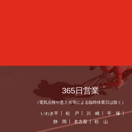
365日営業
（電気点検や悪天候等による臨時休業日は除く）
いわき平
松 戸
川 崎
平 塚
静 岡
名古屋
松 山