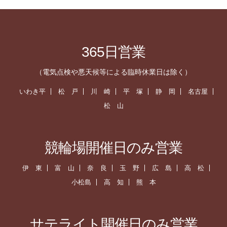
365日営業
（電気点検や悪天候等による臨時休業日は除く）
いわき平
松 戸
川 崎
平 塚
静 岡
名古屋
松 山
競輪場開催日のみ営業
伊 東
富 山
奈 良
玉 野
広 島
高 松
小松島
高 知
熊 本
サテライト開催日のみ営業