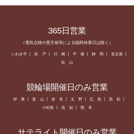
365日営業
（電気点検や悪天候等による臨時休業日は除く）
いわき平
松 戸
川 崎
平 塚
静 岡
名古屋
松 山
競輪場開催日のみ営業
伊 東
富 山
奈 良
玉 野
広 島
高 松
小松島
高 知
熊 本
サテライト開催日のみ営業