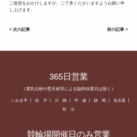
ご迷惑をおかけしますが、ご了承くださいますようお願い申
し上げます。
< 次の記事
前の記事 >
365日営業
（電気点検や悪天候等による臨時休業日は除く）
いわき平
松 戸
川 崎
平 塚
静 岡
名古屋
松 山
競輪場開催日のみ営業