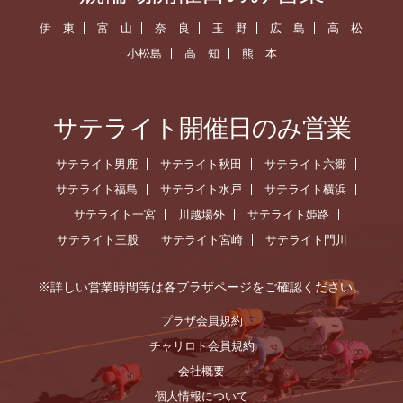
伊 東
富 山
奈 良
玉 野
広 島
高 松
小松島
高 知
熊 本
サテライト開催日のみ営業
サテライト男鹿
サテライト秋田
サテライト六郷
サテライト福島
サテライト水戸
サテライト横浜
サテライト一宮
川越場外
サテライト姫路
サテライト三股
サテライト宮崎
サテライト門川
※詳しい営業時間等は各プラザページをご確認ください。
プラザ会員規約
チャリロト会員規約
会社概要
個人情報について