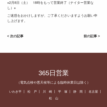
※2月8日（土） 18時をもって営業終了（ナイター営業な
し）※
ご迷惑をおかけしますが、ご了承くださいますようお願い申
し上げます。
< 次の記事
前の記事 >
365日営業
（電気点検や悪天候等による臨時休業日は除く）
いわき平
松 戸
川 崎
平 塚
静 岡
名古屋
松 山