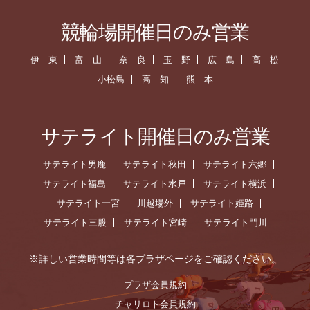
競輪場開催日のみ営業
伊 東
富 山
奈 良
玉 野
広 島
高 松
小松島
高 知
熊 本
サテライト開催日のみ営業
サテライト男鹿
サテライト秋田
サテライト六郷
サテライト福島
サテライト水戸
サテライト横浜
サテライト一宮
川越場外
サテライト姫路
サテライト三股
サテライト宮崎
サテライト門川
※詳しい営業時間等は各プラザページをご確認ください。
プラザ会員規約
チャリロト会員規約