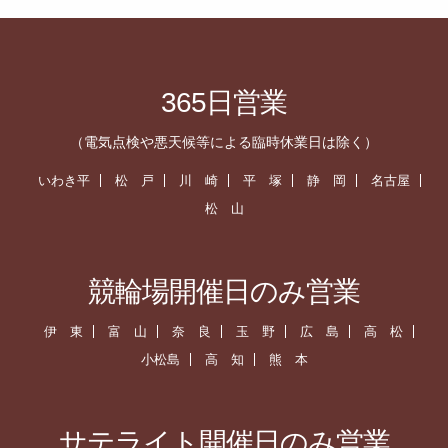
365日営業
（電気点検や悪天候等による臨時休業日は除く）
いわき平
松 戸
川 崎
平 塚
静 岡
名古屋
松 山
競輪場開催日のみ営業
伊 東
富 山
奈 良
玉 野
広 島
高 松
小松島
高 知
熊 本
サテライト開催日のみ営業