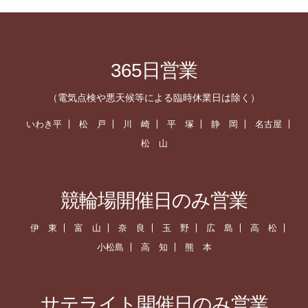
365日営業
（電気点検や悪天候等による臨時休業日は除く）
いわき平
松 戸
川 崎
平 塚
静 岡
名古屋
松 山
競輪場開催日のみ営業
伊 東
富 山
奈 良
玉 野
広 島
高 松
小松島
高 知
熊 本
サテライト開催日のみ営業