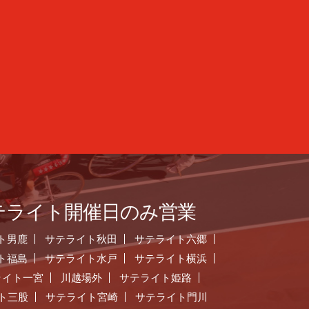
テライト開催日のみ営業
ト男鹿
サテライト秋田
サテライト六郷
ト福島
サテライト水戸
サテライト横浜
ライト一宮
川越場外
サテライト姫路
ト三股
サテライト宮崎
サテライト門川