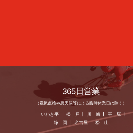
365日営業
（電気点検や悪天候等による臨時休業日は除く）
いわき平
松 戸
川 崎
平 塚
静 岡
名古屋
松 山