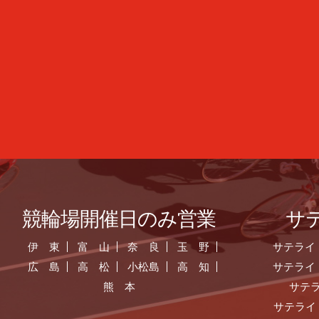
競輪場開催日のみ営業
サ
伊 東
富 山
奈 良
玉 野
サテライ
広 島
高 松
小松島
高 知
サテライ
熊 本
サテ
サテライ